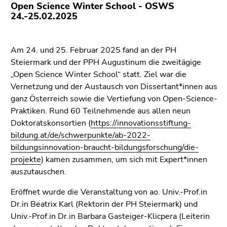
link.
Open Science Winter School - OSWS
overview
24.-25.02.2025
of
Begin
Go
page
of
to
sections
page
contents
Am 24. und 25. Februar 2025 fand an der PH
section:
(Accesskey
Steiermark und der PPH Augustinum die zweitägige
Page
1)
„Open Science Winter School“ statt. Ziel war die
sections:
Go
Vernetzung und der Austausch von Dissertant*innen aus
to
ganz Österreich sowie die Vertiefung von Open-Science-
position
Praktiken. Rund 60 Teilnehmende aus allen neun
marker
Doktoratskonsortien (
https://innovationsstiftung-
(Accesskey
bildung.at/de/schwerpunkte/ab-2022-
2)
bildungsinnovation-braucht-bildungsforschung/die-
Go
projekte
) kamen zusammen, um sich mit Expert*innen
to
auszutauschen.
main
Eröffnet wurde die Veranstaltung von ao. Univ.-Prof.in
navigation
Dr.in Beatrix Karl (Rektorin der PH Steiermark) und
(Accesskey
Univ.-Prof.in Dr.in Barbara Gasteiger-Klicpera (Leiterin
3)