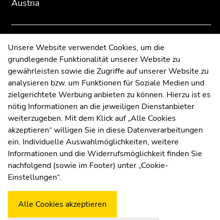
Austria
information:
Go
Go
to
to
overview
overview
of
of
Contact
Unsere Website verwendet Cookies, um die
page
page
grundlegende Funktionalität unserer Website zu
Web Editors
sections
sections
gewährleisten sowie die Zugriffe auf unserer Website zu
Moodle
analysieren bzw. um Funktionen für Soziale Medien und
UNIGRAZonline
zielgerichtete Werbung anbieten zu können. Hierzu ist es
Imprint
nötig Informationen an die jeweiligen Dienstanbieter
Data Protection Declaration
weiterzugeben. Mit dem Klick auf „Alle Cookies
Accessibility Declaration
akzeptieren“ willigen Sie in diese Datenverarbeitungen
ein. Individuelle Auswahlmöglichkeiten, weitere
Informationen und die Widerrufsmöglichkeit finden Sie
nachfolgend (sowie im Footer) unter „Cookie-
Weatherstation
Uni Graz
Einstellungen“.
Alle Cookies akzeptieren