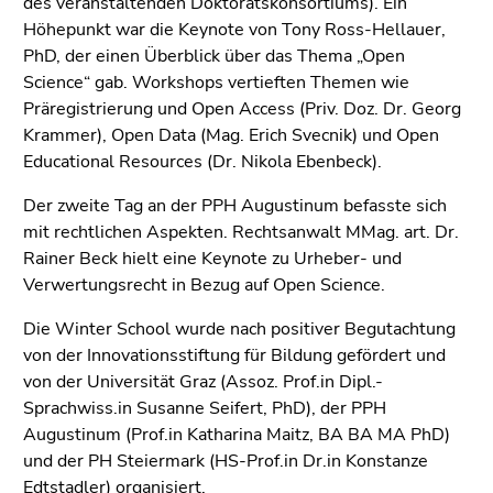
des veranstaltenden Doktoratskonsortiums). Ein
Go
Höhepunkt war die Keynote von Tony Ross-Hellauer,
to
PhD, der einen Überblick über das Thema „Open
additional
Science“ gab. Workshops vertieften Themen wie
information
Präregistrierung und Open Access (Priv. Doz. Dr. Georg
(Accesskey
Krammer), Open Data (Mag. Erich Svecnik) und Open
5)
Educational Resources (Dr. Nikola Ebenbeck).
Go
to
Der zweite Tag an der PPH Augustinum befasste sich
page
mit rechtlichen Aspekten. Rechtsanwalt MMag. art. Dr.
settings
Rainer Beck hielt eine Keynote zu Urheber- und
(user/language)
Verwertungsrecht in Bezug auf Open Science.
(Accesskey
8)
Die Winter School wurde nach positiver Begutachtung
Go
von der Innovationsstiftung für Bildung gefördert und
to
von der Universität Graz (Assoz. Prof.in Dipl.-
search
Sprachwiss.in Susanne Seifert, PhD), der PPH
(Accesskey
Augustinum (Prof.in Katharina Maitz, BA BA MA PhD)
9)
und der PH Steiermark (HS-Prof.in Dr.in Konstanze
Edtstadler) organisiert.