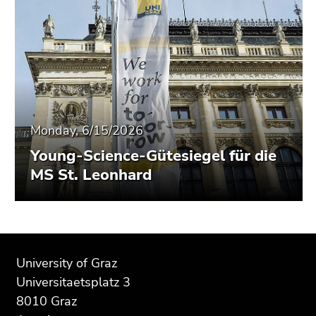
Monday, 6/15/2026
Young-Science-Gütesiegel für die
MS St. Leonhard
Begin
End
End
of
of
of
University of Graz
page
this
this
Universitaetsplatz 3
section:
page
page
8010 Graz
Additional
section.
section.