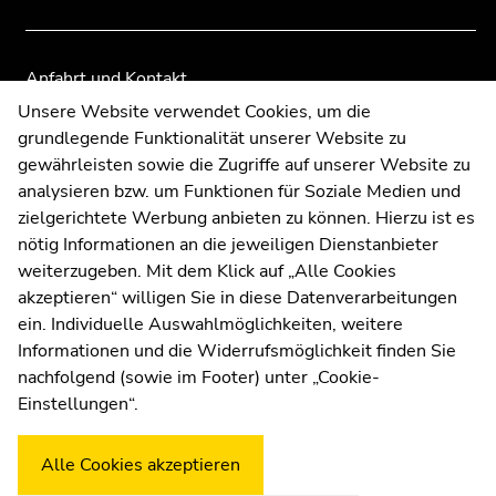
der
der
Seitenbereiche
Seitenbereiche
Anfahrt und Kontakt
Kommunikation und Öffentlichkeitsarbeit
Unsere Website verwendet Cookies, um die
grundlegende Funktionalität unserer Website zu
Moodle
gewährleisten sowie die Zugriffe auf unserer Website zu
UNIGRAZonline
analysieren bzw. um Funktionen für Soziale Medien und
Impressum
zielgerichtete Werbung anbieten zu können. Hierzu ist es
Datenschutzerklärung
nötig Informationen an die jeweiligen Dienstanbieter
Cookie-Einstellungen
weiterzugeben. Mit dem Klick auf „Alle Cookies
Barrierefreiheitserklärung
akzeptieren“ willigen Sie in diese Datenverarbeitungen
ein. Individuelle Auswahlmöglichkeiten, weitere
Informationen und die Widerrufsmöglichkeit finden Sie
nachfolgend (sowie im Footer) unter „Cookie-
Wetterstation
Uni Graz
Einstellungen“.
Alle Cookies akzeptieren