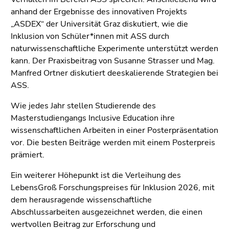
(Zugriffstaste
anhand der Ergebnisse des innovativen Projekts
5)
„ASDEX“ der Universität Graz diskutiert, wie die
Zu
Inklusion von Schüler*innen mit ASS durch
den
naturwissenschaftliche Experimente unterstützt werden
Seiteneinstellungen
kann. Der Praxisbeitrag von Susanne Strasser und Mag.
(Benutzer/Sprache)
Manfred Ortner diskutiert deeskalierende Strategien bei
(Zugriffstaste
ASS.
8)
Zur
Wie jedes Jahr stellen Studierende des
Suche
Masterstudiengangs Inclusive Education ihre
(Zugriffstaste
wissenschaftlichen Arbeiten in einer Posterpräsentation
9)
vor. Die besten Beiträge werden mit einem Posterpreis
prämiert.
Ende
dieses
Ein weiterer Höhepunkt ist die Verleihung des
Seitenbereichs.
LebensGroß Forschungspreises für Inklusion 2026, mit
Zur
dem herausragende wissenschaftliche
Übersicht
Abschlussarbeiten ausgezeichnet werden, die einen
der
wertvollen Beitrag zur Erforschung und