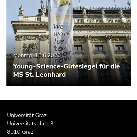
Montag, 15.6.2026
Young-Science-Gütesiegel für die
MS St. Leonhard
Beginn
Ende
Ende
des
dieses
dieses
Universität Graz
Seitenbereichs:
Seitenbereichs.
Seitenbereichs.
Universitätsplatz 3
Zusatzinformationen:
Zur
Zur
8010 Graz
Übersicht
Übersicht