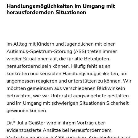
bestätigen
Handlungsmöglichkeiten im Umgang mit
Sie diesen
herausfordernden Situationen
Link.
Beginn
Zum
des
Inhalt
Seitenbereichs:
Im Alltag mit Kindern und Jugendlichen mit einer
(Zugriffstaste
Seitenbereiche:
Autismus-Spektrum-Störung (ASS) treten immer
1)
wieder Situationen auf, die für alle Beteiligten
Zur
herausfordernd sein können. Häufig fehlt es an
Positionsanzeige
konkreten und sensiblen Handlungsmöglichkeiten, um
(Zugriffstaste
angemessen reagieren und unterstützen zu können. Wir
2)
möchten gemeinsam aus verschiedenen Blickwinkeln
Zur
betrachten, wie wir Unterstützungsangebote gestalten
Hauptnavigation
und im Umgang mit schwierigen Situationen Sicherheit
(Zugriffstaste
gewinnen können.
3)
Zu
in
Dr.
Julia Geißler wird in ihrem Vortrag über
den
evidenzbasierte Ansätze bei herausforderndem
Zusatzinformationen
Verhalten im Bereich ASS sprechen. Anschließend wird