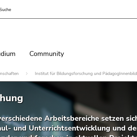
Suche
dium
Community
udium
Community
enschaften
Institut für Bildungsforschung und PädagogInnenbi
chung
verschiedene Arbeitsbereiche setzen sic
hul- und Unterrichtsentwicklung und d